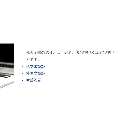
私署証書の認証とは、署名、署名押印又は記名押印
とです。
私文書認証
外国文認証
宣誓認証